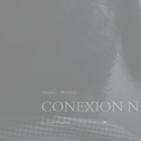
Magazine
News Flash
CONEXION N
By
Focus Magazine
-
0
15 May, 2020