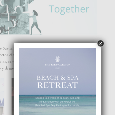
×
he Sustainable Development Goals (SDGs)”. Cu e tema aki,
 sector di telecomunicacion/ICTs cu ta premira un sociedad
ta, caminda telecomunicacion/ICTs ta acelera y haci
 y di medio ambiente pa tur hende.