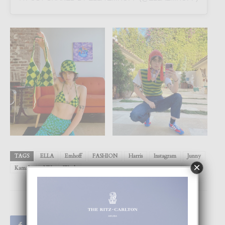
TAGS
ELLA
Emhoff
FASHION
Harris
Instagram
Junny
×
Kamala
NY
Week