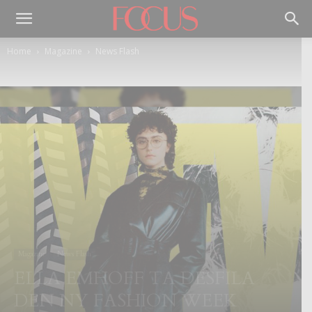
Home
Magazine
News Flash
Magazine
News Flash
ELLA EMHOFF TA DESFILA
DEN NY FASHION WEEK