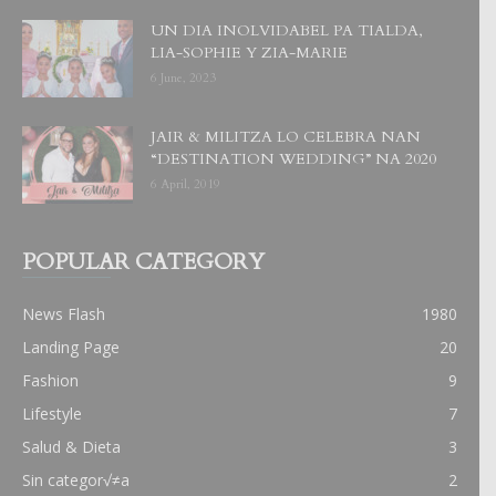
UN DIA INOLVIDABEL PA TIALDA,
LIA-SOPHIE Y ZIA-MARIE
6 June, 2023
JAIR & MILITZA LO CELEBRA NAN
“DESTINATION WEDDING” NA 2020
6 April, 2019
POPULAR CATEGORY
News Flash
1980
Landing Page
20
Fashion
9
Lifestyle
7
Salud & Dieta
3
Sin categor√≠a
2