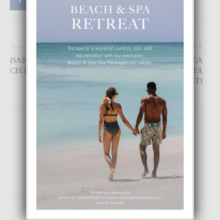
Previous article
Next article
ISABEL PREYSLER TA
TA DUDA SI E MARCA
CELEBRA 70 AÑA
‘VICTORIA BECKHAM’ TA
SIGUI EXISTI
Focus Magazine