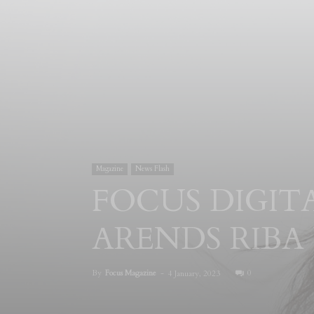
Magazine
News Flash
FOCUS DIGIT
ARENDS RIBA
By
Focus Magazine
-
0
4 January, 2023