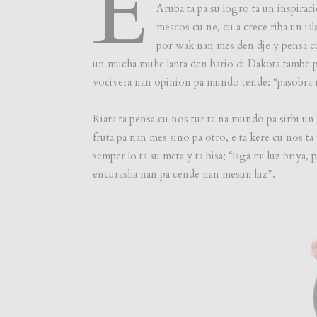
E
Aruba ta pa su logro ta un inspir
mescos cu ne, cu a crece riba un i
por wak nan mes den dje y pensa cu
un mucha muhe lanta den bario di Dakota tambe p
vocivera nan opinion pa mundo tende: “pasobra n
Kiara ta pensa cu nos tur ta na mundo pa sirbi u
fruta pa nan mes sino pa otro, e ta kere cu nos ta
semper lo ta su meta y ta bisa; “laga mi luz briya,
encurasha nan pa cende nan mesun luz”.