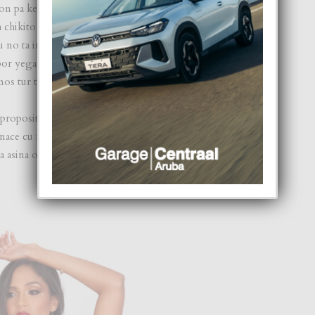
acion pa kere den bo soñonan. E kier pa mucha muhenan
sla chikito manera Aruba of comunidad chikito na mundo
 no ta importa di unda nan ta bin sino unda nan ta bay. Cu
or yega na bira abogado, traha internacionalmente y
os tur ta conta”.
n proposito. Mescos cu den naturalesa matanan no ta duna
 nace cu nos talentonan pa asina por sirbi otro. Y esaki
 pa asina otronan no tin nodo di biba den scuridad y