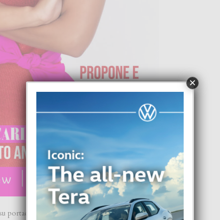
×
 su portada Kiara Arends, cu su deseo como Miss Universe