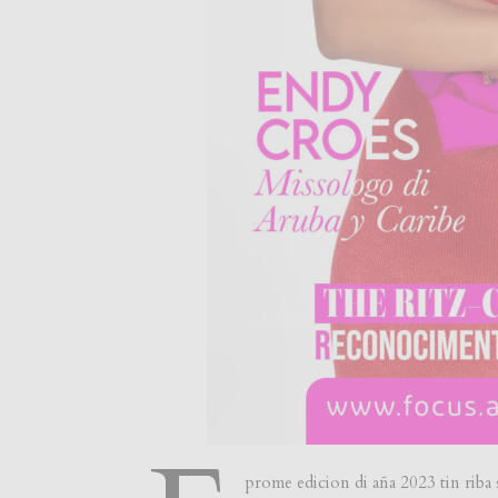
prome edicion di aña 2023 tin riba