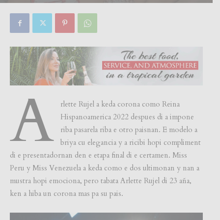
By
Focus Magazine
-
0
26 March, 2023
A
rlette Rujel a keda corona como Reina
Hispanoamerica 2022 despues di a impone
riba pasarela riba e otro paisnan. E modelo a
briya cu elegancia y a ricibi hopi compliment
di e presentadornan den e etapa final di e certamen. Miss
Peru y Miss Venezuela a keda como e dos ultimonan y nan a
mustra hopi emociona, pero tabata Arlette Rujel di 23 aña,
ken a hiba un corona mas pa su pais.