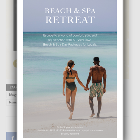
TAGS
Arlette Rujel
Aruba
DIGITAL
FOCUS
Instagram
Magazine
Miss Peru
Miss Peru 2022
Miss Venezuela
Reina Hispanoamerica 2023