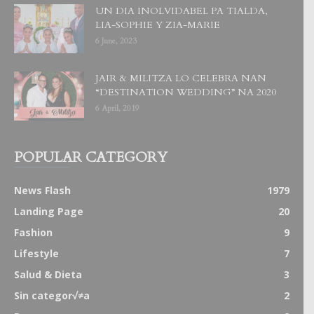
UN DIA INOLVIDABEL PA TIALDA,
LIA-SOPHIE Y ZIA-MARIE
6 June, 2023
JAIR & MILITZA LO CELEBRA NAN
“DESTINATION WEDDING” NA 2020
6 April, 2019
POPULAR CATEGORY
News Flash
1979
Landing Page
20
Fashion
9
Lifestyle
7
Salud & Dieta
3
Sin categor√≠a
2