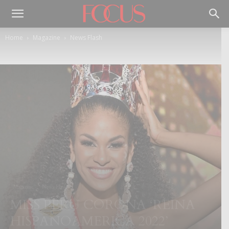
Home
Magazine
News Flash
Magazine
News Flash
MISS PERU CORONA ‘REINA
HISPANOAMERICA 2022’