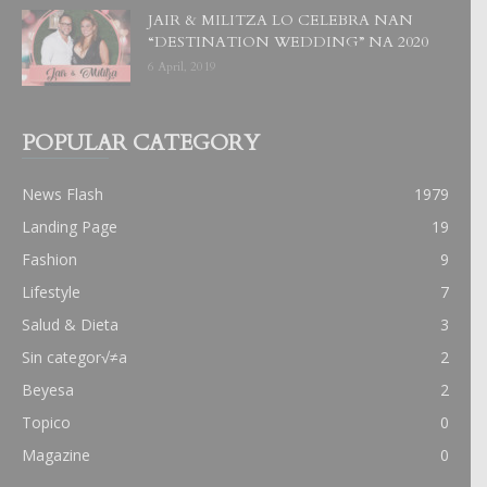
JAIR & MILITZA LO CELEBRA NAN
“DESTINATION WEDDING” NA 2020
6 April, 2019
POPULAR CATEGORY
News Flash
1979
Landing Page
19
Fashion
9
Lifestyle
7
Salud & Dieta
3
Sin categor√≠a
2
Beyesa
2
Topico
0
Magazine
0