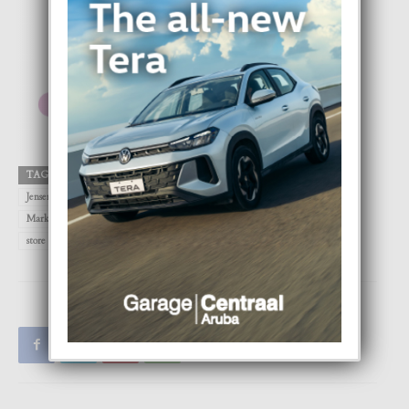
TAGS
Apple
Aruba
DIGITAL
FOCUS
Google
Jensen Zachary
Maddie
Maddison
Magazine
mama
Marketing & Events Manager
Play
Rea
Stacey Croes-Banfield
store
Zaira Orman-Maya