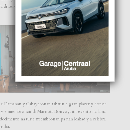
a di servicio na Community Footprints y nos isla stima,
er, e Damanan y Cabayeronan tabatin e gran placer y honor
 y e miembronan di Marriott Bonvoy, un evento na lama
adecimento na tur e miembronan pa nan lealtad y a celebra
Aruba.