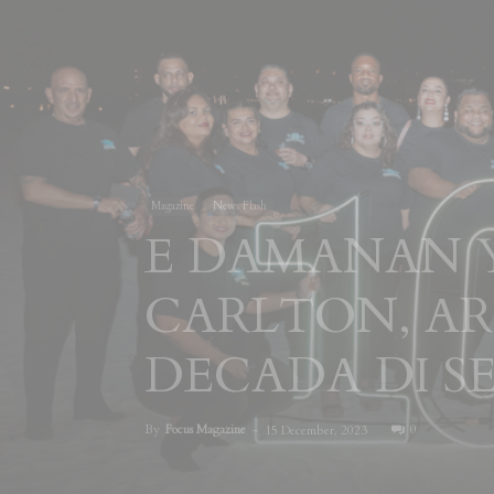
Magazine
News Flash
E DAMANAN Y
CARLTON, AR
DECADA DI S
By
Focus Magazine
-
0
15 December, 2023