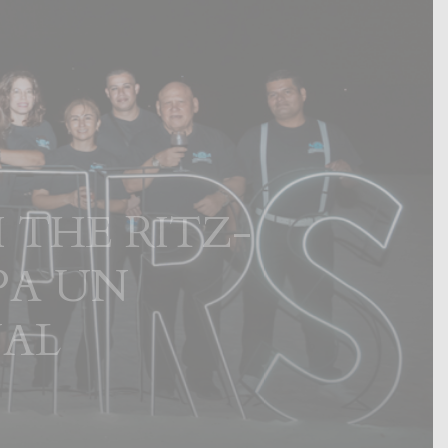
THE RITZ-
PA UN
NAL