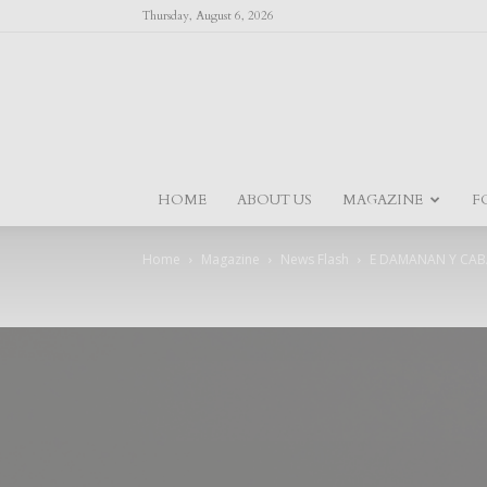
Thursday, August 6, 2026
HOME
ABOUT US
MAGAZINE
F
Home
Magazine
News Flash
E DAMANAN Y CABA