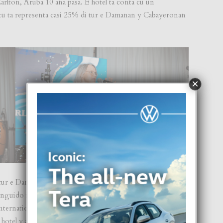
arlton, Aruba 10 aña pasa. E hotel ta conta cu un
 cu ta representa casi 25% di tur e Damanan y Cabayeronan
×
tur e Damanan y Cabayeronan di e hotel tabata invita den e
inguido invitadonan manera representantenan di
ernational. Un celebracion inolvidabel unda a duna
tel y a gradici nan pa nan dedicacion, servicio