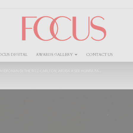
OCUS DIGITAL
AWARDS GALLERY
CONTACT US
Focus
YERONAN DI THE RITZ-CARLTON, ARUBA A SER HONRA PA...