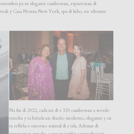
ta renombra pa su elegante cambernan, espacionan di
Steak y Casa Nonna New York, spa di luho, un vibrante
Na fin di 2022, cada un di e 320 cambernan a wordo
renoba y ta brinda un diseño moderno, elegante y cu
ta refleha e entorno natural di e isla. Ademas di
interiornan renoba, e resort tambe a introduci un