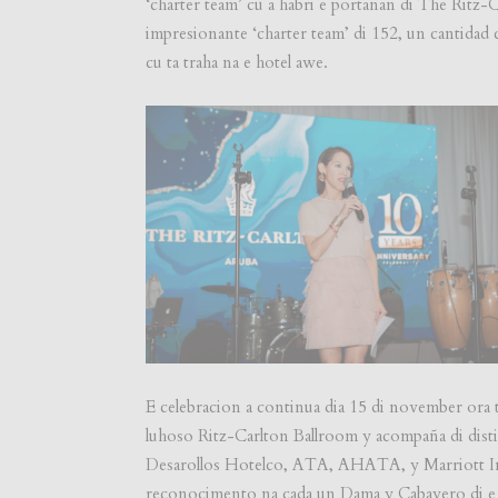
‘charter team’ cu a habri e portanan di The Ritz-C
impresionante ‘charter team’ di 152, un cantidad
cu ta traha na e hotel awe.
E celebracion a continua dia 15 di november ora 
luhoso Ritz-Carlton Ballroom y acompaña di dist
Desarollos Hotelco, ATA, AHATA, y Marriott Int
reconocimento na cada un Dama y Cabayero di e ho