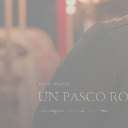
Magazine
News Flash
UN PASCO R
By
Focus Magazine
-
0
21 December, 2023