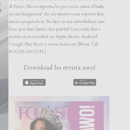
di Pasco. No ta importa, bo por toca, canta of baila,
no tin berguensa! Bo no mester ta un experto den
musica pa pasa bon. Bo kier sa cua actividadnan mas
boso por haci hunto den pareha? Lesa esaki den e
revista cu ta accesibel via Apple iStore, Android
Google Play Store y www.focus.aw (Menu Tab
FOCUS DIGITAL)
Download bo revista awo!