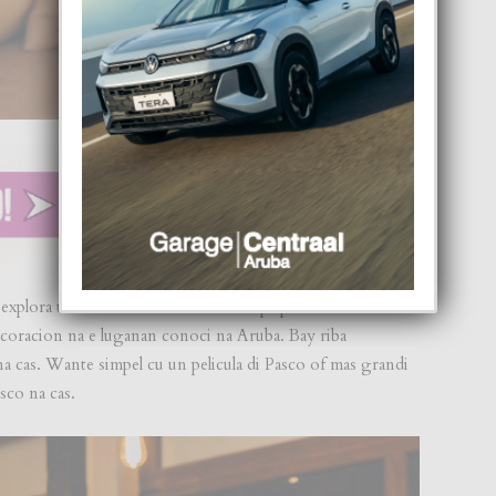
 explora tur 10 actividadnan di Pasco pa pareha. Entre nan e
ecoracion na e luganan conoci na Aruba. Bay riba
 na cas. Wante simpel cu un pelicula di Pasco of mas grandi
sco na cas.