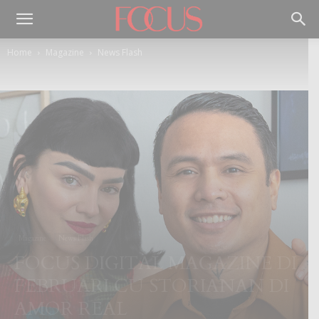
Home
Magazine
News Flash
Magazine
News Flash
FOCUS DIGITAL MAGAZINE DI
FEBRUARI CU STORIANAN DI
AMOR REAL