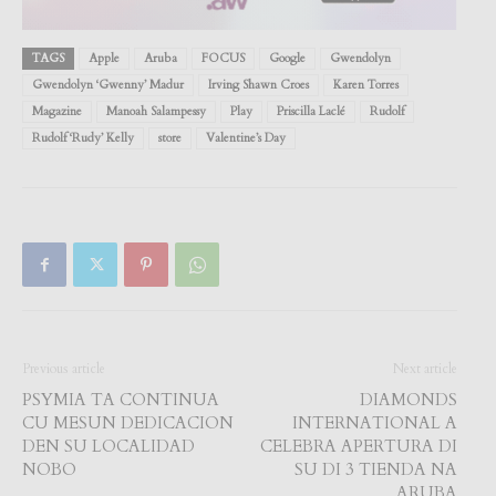
TAGS
Apple
Aruba
FOCUS
Google
Gwendolyn
Gwendolyn ‘Gwenny’ Madur
Irving Shawn Croes
Karen Torres
Magazine
Manoah Salampessy
Play
Priscilla Laclé
Rudolf
Rudolf ‘Rudy’ Kelly
store
Valentine’s Day
Previous article
Next article
PSYMIA TA CONTINUA
DIAMONDS
CU MESUN DEDICACION
INTERNATIONAL A
DEN SU LOCALIDAD
CELEBRA APERTURA DI
NOBO
SU DI 3 TIENDA NA
ARUBA