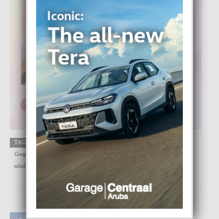
TAGS
Apple
Aruba
catharsis
DIGITAL
FOCUS
Google
Magazine
psicologo
Sabrina Sonensein
salud emocional
salud mental
store