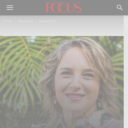
Home
Magazine
News Flash
Magazine
News Flash
PAKICO MI TIN DI BAY UN
PSICOLOGO?