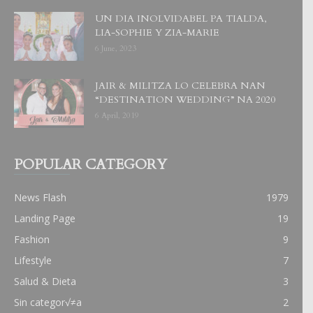
UN DIA INOLVIDABEL PA TIALDA,
LIA-SOPHIE Y ZIA-MARIE
6 June, 2023
JAIR & MILITZA LO CELEBRA NAN
“DESTINATION WEDDING” NA 2020
6 April, 2019
POPULAR CATEGORY
News Flash
1979
Landing Page
19
Fashion
9
Lifestyle
7
Salud & Dieta
3
Sin categor√≠a
2