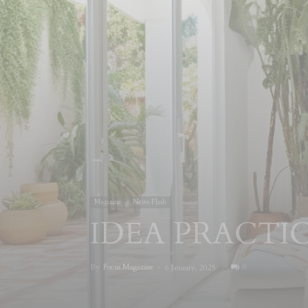
Magazine
News Flash
IDEA PRACTI
By
Focus Magazine
-
0
6 January, 2025