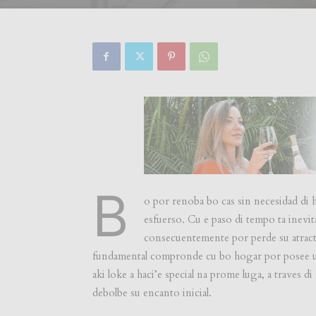
B
o por renoba bo cas sin necesidad di
esfuerso. Cu e paso di tempo ta inevitab
consecuentemente por perde su atracti
fundamental compronde cu bo hogar por posee un
aki loke a haci’e special na prome luga, a traves di
debolbe su encanto inicial.