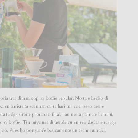
oria tras di nan copi di koffie regular. No ta e hecho di
sa cu barista ta esunnan cu ta haci tur cos, pero den e
a ta djis sirbi e producto final, nan no ta planta e bonchi,
ado di koffie. Tin miyones di hende cu en realidad ta encarga
 job. Pues bo por yam’e basicamente un team mundial.