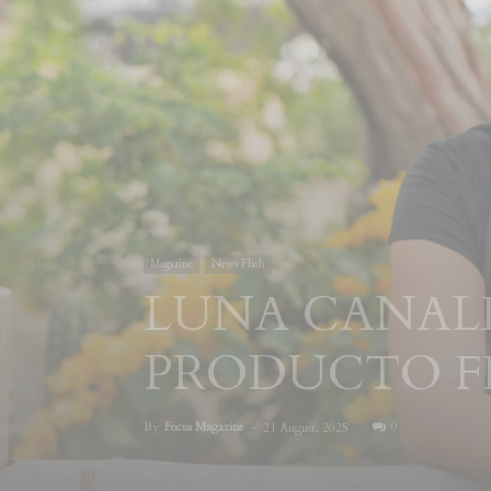
Magazine
News Flash
LUNA CANALES
PRODUCTO F
By
Focus Magazine
-
0
21 August, 2025