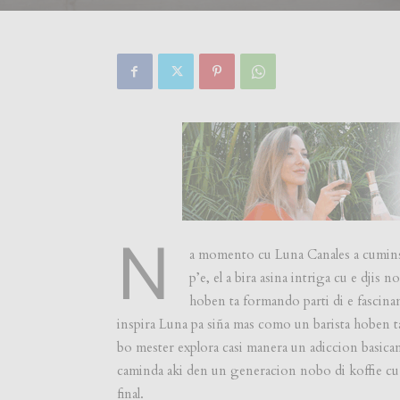
N
a momento cu Luna Canales a cuminsa
p’e, el a bira asina intriga cu e djis
hoben ta formando parti di e fascinan
inspira Luna pa siña mas como un barista hoben ta
bo mester explora casi manera un adiccion basica
caminda aki den un generacion nobo di koffie cu
final.