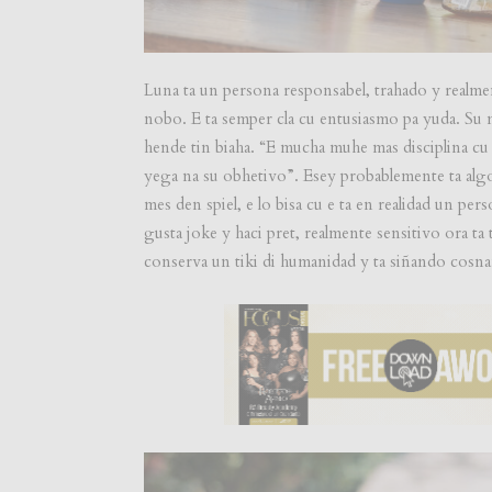
Luna ta un persona responsabel, trahado y realmen
nobo. E ta semper cla cu entusiasmo pa yuda. Su 
hende tin biaha. “E mucha muhe mas disciplina cu m
yega na su obhetivo”. Esey probablemente ta algo
mes den spiel, e lo bisa cu e ta en realidad un per
gusta joke y haci pret, realmente sensitivo ora ta 
conserva un tiki di humanidad y ta siñando cosnan