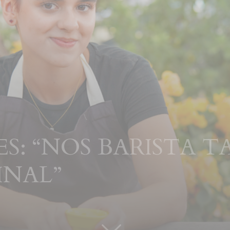
: “NOS BARISTA TA D
INAL”