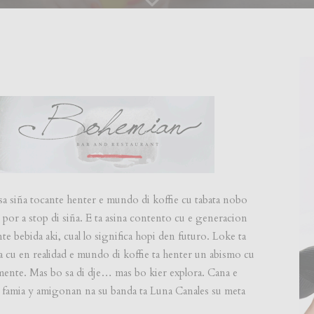
 siña tocante henter e mundo di koffie cu tabata nobo
 no por a stop di siña. E ta asina contento cu e generacion
te bebida aki, cual lo significa hopi den futuro. Loke ta
 cu en realidad e mundo di koffie ta henter un abismo cu
mente. Mas bo sa di dje… mas bo kier explora. Cana e
 famia y amigonan na su banda ta Luna Canales su meta