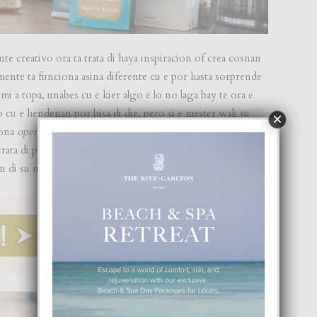
te creativo ora ta trata di haya inspiracion of crea cosnan
mente ta funciona asina diferente cu e por hasta sorprende
i a topa, unabes cu e kier algo e lo no laga bay te ora e
 cu e hendenan por bisa di dje, pero si e mester wak su
×
sona
open minded
, semper cla pa explora lo desconoci, cu
trata di pelicula y sernan keri. Semper e lo forsa su mes pa
 di su mes cada dia.