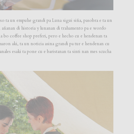
o ta un empuhe grandi pa Luna sigui siña, pasobra e ta un
n añanan di historia y lunanan di trahamento pa e wordo
na bo coffee shop preferi, pero e hecho cu e hendenan ta
maron aki, ta un noticia asina grandi pa tur e hendenan cu
nales esaki ta pone cu e baristanan ta sinti nan mes scucha