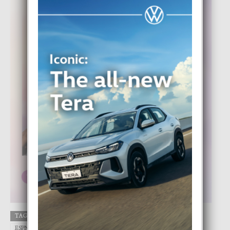
TAGS
A.T.A.
Aruba
Athur Ashe
Court 17
DIGITAL
ESPN
FOCUS
Grandstand
High Value
Louis Armstrong