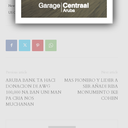
New York
spotlight
Taylor Swift
tennis
Travis Kelce
US Open
Previous article
Next article
ARUBA BANK TA HACI
MAS PIONERO Y LIDER A
DONACION DI AWG
SER AÑADI RIBA
100,000 NA BAN UNI MAN
MONUMENTO IKE
PA CRIA NOS
COHEN
MUCHANAN