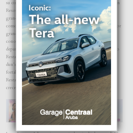
su circulo di apoyo. Su
background
como Executive Human
Resources Manager den un Resort Internacional hopi
grandi, cu mas di 450 empleado, hunto cu su experencia
como Secretaria/Accounts Receivables den un Trustkantoor
grandi na Aruba. Esaki a dun’e structura, disciplina y
conocemento operacional. El a traha tambe den varios
departamento administrativo. E tin experiencia tambe como
Restaurant Supervisor den departamento hotelero, loke a
dun’e mas experiencia, aunke despues el a realisa cu su
fortalesanan ta mas alinea cu ‘Management y Operation’.
Restaurant no tabata e departamento unda e kier a sigui
crece, pues e mester a haci e cambio.