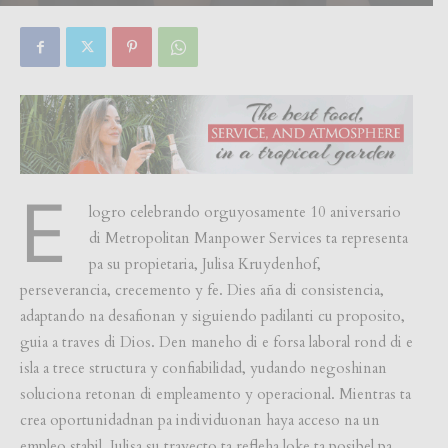
By
Focus Magazine
-
0
13 May, 2026
E
logro celebrando orguyosamente 10 aniversario
di Metropolitan Manpower Services ta representa
pa su propietaria, Julisa Kruydenhof,
perseverancia, crecemento y fe. Dies aña di consistencia,
adaptando na desafionan y siguiendo padilanti cu proposito,
guia a traves di Dios. Den maneho di e forsa laboral rond di e
isla a trece structura y confiabilidad, yudando negoshinan
soluciona retonan di empleamento y operacional. Mientras ta
crea oportunidadnan pa individuonan haya acceso na un
empleo stabil. Julisa su trayecto ta refleha loke ta posibel pa