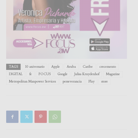
TAGS
10 aniversario
Apple
Aruba
Caribe
crecemento
DIGITAL
fe
FOCUS
Google
Julisa Kruydenhof
Magazine
Metropolitan Manpower Services
perseverancia
Play
store