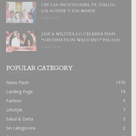
UN DIA INOLVIDABEL PA TIALDA,
LIA-SOPHIE Y ZIA-MARIE
6 June, 2023
JAIR & MILITZA LO CELEBRA NAN
“DESTINATION WEDDING” NA 2020
6 April, 2019
POPULAR CATEGORY
News Flash
1979
Landing Page
19
Fashion
9
Lifestyle
7
Salud & Dieta
3
Sin categor√≠a
2