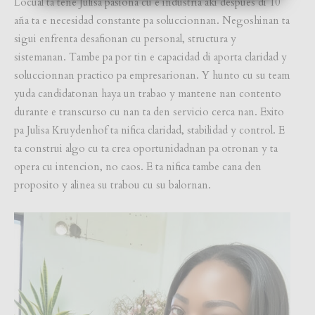
Locual ta tene Julisa pasiona cu e industria aki despues di 10
aña ta e necesidad constante pa soluccionnan. Negoshinan ta
sigui enfrenta desafionan cu personal, structura y
sistemanan. Tambe pa por tin e capacidad di aporta claridad y
soluccionnan practico pa empresarionan. Y hunto cu su team
yuda candidatonan haya un trabao y mantene nan contento
durante e transcurso cu nan ta den servicio cerca nan. Exito
pa Julisa Kruydenhof ta nifica claridad, stabilidad y control. E
ta construi algo cu ta crea oportunidadnan pa otronan y ta
opera cu intencion, no caos. E ta nifica tambe cana den
proposito y alinea su trabou cu su balornan.