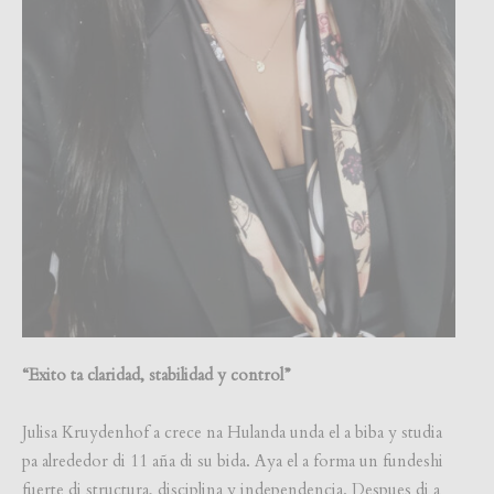
“Exito ta claridad, stabilidad y control”
Julisa Kruydenhof a crece na Hulanda unda el a biba y studia
pa alrededor di 11 aña di su bida. Aya el a forma un fundeshi
fuerte di structura, disciplina y independencia. Despues di a