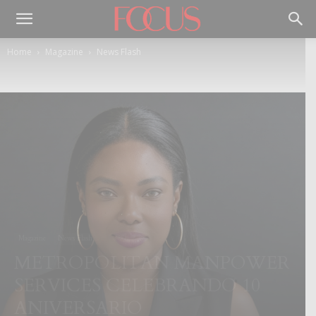
Home
Magazine
News Flash
Magazine
News Flash
METROPOLITAN MANPOWER
SERVICES CELEBRANDO 10
ANIVERSARIO