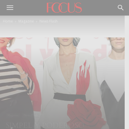
Home
Magazine
News Flash
Magazine
News Flash
SIMPEL Y PODEROSO