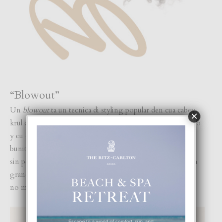
“Blowout”
Un
blowout
ta un tecnica di styling popular den cua cabey
×
krul of
frizzy
ta wordo gestraight den un estilo voluminoso
y cu golf uzando un föhn y borstel. E resultado ta un look
bunita y completo cu ta mustra e largura natural di e cabey
sin perde completamente e textura. Awor e ta un tendencia
grandi y krulnan no ta importante mas. E bentaha ta cu bo
no mester aplica asina hopi producto den bo cabey mas.