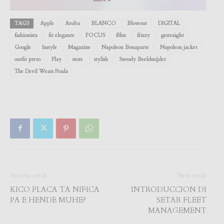
TAGS
Apple
Aruba
BLANCO
Blowout
DIGITAL
fashionista
fit elegante
FOCUS
föhn
frizzy
gestraight
Google
Instyle
Magazine
Napoleon Bonaparte
Napoleon jacket
outfit preto
Play
store
stylish
Swesdy Beeldsnijder
The Devil Wears Prada
Previous article
Next article
KICO PLACA TA NIFICA
INTRODUCCION DI
PA E HENDE MUHE?
SETAR FLEET
MANAGEMENT