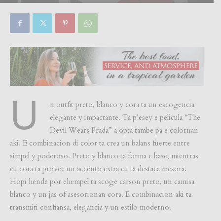
By
Focus Magazine
-
0
2 June, 2026
U
n outfit preto, blanco y cora ta un escogencia
elegante y impactante. Ta p’esey e pelicula “The
Devil Wears Prada” a opta tambe pa e colornan
aki. E combinacion di color ta crea un balans fuerte entre
simpel y poderoso. Preto y blanco ta forma e base, mientras
cu cora ta provee un accento extra cu ta destaca mesora.
Hopi hende por ehempel ta scoge carson preto, un camisa
blanco y un jas of asesorionan cora. E combinacion aki ta
transmiti confiansa, elegancia y un estilo moderno.