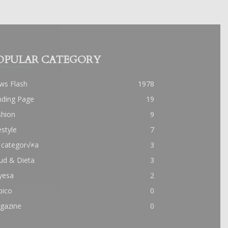
OPULAR CATEGORY
ws Flash
1978
nding Page
19
shion
9
estyle
7
 categor√≠a
3
ud & Dieta
3
yesa
2
pico
0
gazine
0