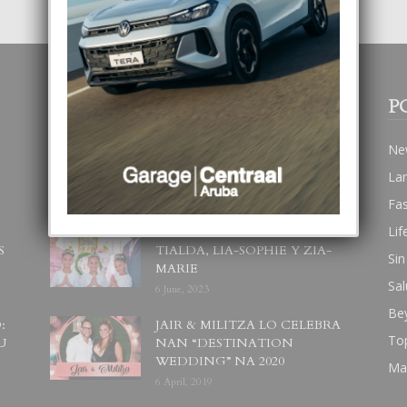
POPULAR POSTS
P
BODA MANSUR
Ne
3 December, 2019
La
Fa
Lif
UN DIA INOLVIDABEL PA
S
TIALDA, LIA-SOPHIE Y ZIA-
Sin
MARIE
Sal
6 June, 2023
Be
:
JAIR & MILITZA LO CELEBRA
To
U
NAN “DESTINATION
WEDDING” NA 2020
Ma
6 April, 2019