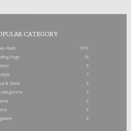
OPULAR CATEGORY
ws Flash
1979
nding Page
19
shion
9
estyle
7
ud & Dieta
3
 categor√≠a
2
yesa
2
pico
0
gazine
0