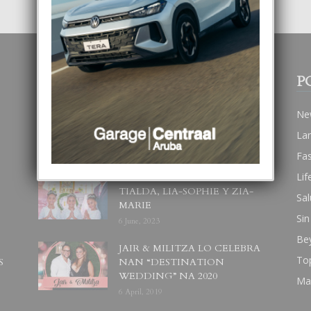
POPULAR POSTS
P
BODA MANSUR
Ne
3 December, 2019
La
Fa
Lif
UN DIA INOLVIDABEL PA
TIALDA, LIA-SOPHIE Y ZIA-
Sal
MARIE
Sin
6 June, 2023
Be
JAIR & MILITZA LO CELEBRA
To
S
NAN “DESTINATION
WEDDING” NA 2020
Ma
6 April, 2019