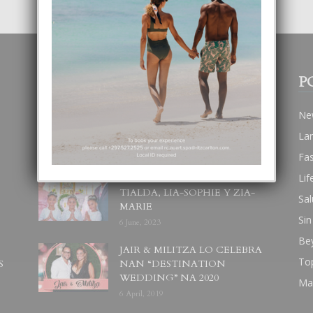
POPULAR POSTS
P
BODA MANSUR
Ne
3 December, 2019
La
Fa
Lif
UN DIA INOLVIDABEL PA
TIALDA, LIA-SOPHIE Y ZIA-
Sal
MARIE
Sin
6 June, 2023
Be
JAIR & MILITZA LO CELEBRA
To
S
NAN “DESTINATION
WEDDING” NA 2020
Ma
6 April, 2019