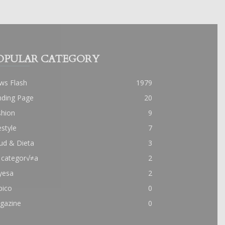
OPULAR CATEGORY
ws Flash
1979
nding Page
20
shion
9
estyle
7
ud & Dieta
3
 categor√≠a
2
yesa
2
pico
0
gazine
0