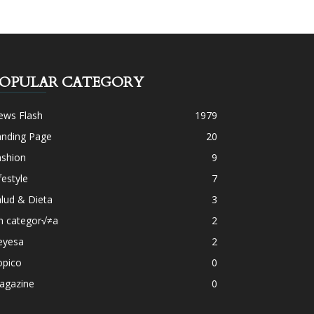
OPULAR CATEGORY
ews Flash
1979
anding Page
20
ashion
9
festyle
7
lud & Dieta
3
n categor√≠a
2
eyesa
2
opico
0
agazine
0