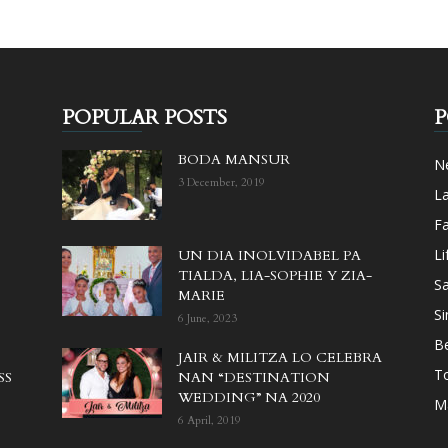
POPULAR POSTS
P
BODA MANSUR
N
3 December, 2019
L
F
Li
UN DIA INOLVIDABEL PA
TIALDA, LIA-SOPHIE Y ZIA-
Sa
MARIE
Si
6 June, 2023
B
JAIR & MILITZA LO CELEBRA
T
SS
NAN “DESTINATION
WEDDING” NA 2020
M
6 April, 2019