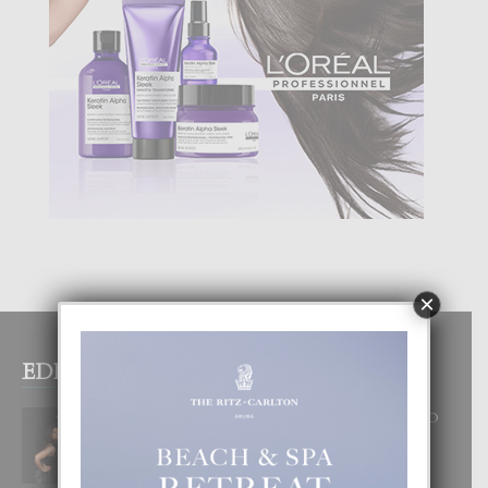
×
EDITOR PICKS
RA BEAUTY ACADEMY: “E PRINCIPIO
DI UN GRAN SOÑO”
6 August, 2026