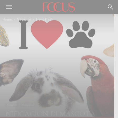
Home
Magazine
News Flash
Magazine
News Flash
NIFICACION DI MASCOTA