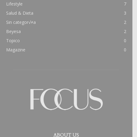
Lifestyle
7
Salud & Dieta
3
Sin categor√≠a
2
Beyesa
2
Topico
0
Magazine
0
ABOUT US