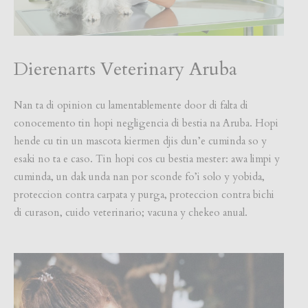
Dierenarts Veterinary Aruba
Nan ta di opinion cu lamentablemente door di falta di
conocemento tin hopi negligencia di bestia na Aruba. Hopi
hende cu tin un mascota kiermen djis dun’e cuminda so y
esaki no ta e caso. Tin hopi cos cu bestia mester: awa limpi y
cuminda, un dak unda nan por sconde fo’i solo y yobida,
proteccion contra carpata y purga, proteccion contra bichi
di curason, cuido veterinario; vacuna y chekeo anual.