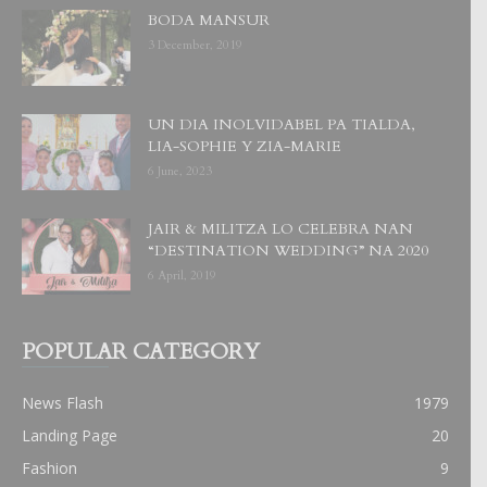
BODA MANSUR
3 December, 2019
UN DIA INOLVIDABEL PA TIALDA,
LIA-SOPHIE Y ZIA-MARIE
6 June, 2023
JAIR & MILITZA LO CELEBRA NAN
“DESTINATION WEDDING” NA 2020
6 April, 2019
POPULAR CATEGORY
News Flash
1979
Landing Page
20
Fashion
9