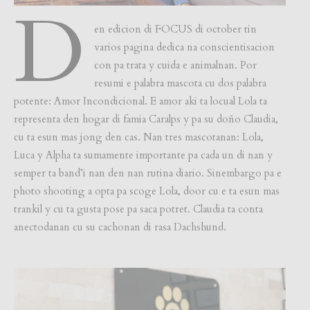
D
en edicion di FOCUS di october tin
varios pagina dedica na conscientisacion
con pa trata y cuida e animalnan. Por
resumi e palabra mascota cu dos palabra
potente: Amor Incondicional. E amor aki ta locual Lola ta
representa den hogar di famia Caralps y pa su doño Claudia,
cu ta esun mas jong den cas. Nan tres mascotanan: Lola,
Luca y Alpha ta sumamente importante pa cada un di nan y
semper ta band’i nan den nan rutina diario. Sinembargo pa e
photo shooting a opta pa scoge Lola, door cu e ta esun mas
trankil y cu ta gusta pose pa saca potret. Claudia ta conta
anectodanan cu su cachonan di rasa Dachshund.