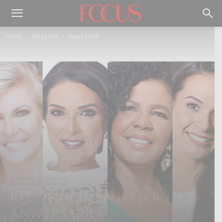
Home
Magazine
News Flash
Magazine
News Flash
RECONOCIMENTO FOCUS 25
ANIVERSARIO