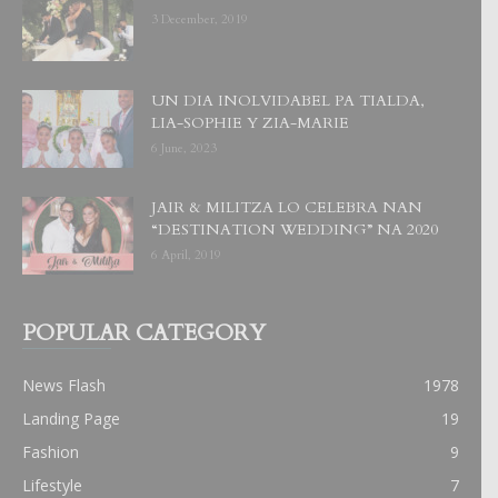
3 December, 2019
UN DIA INOLVIDABEL PA TIALDA,
LIA-SOPHIE Y ZIA-MARIE
6 June, 2023
JAIR & MILITZA LO CELEBRA NAN
“DESTINATION WEDDING” NA 2020
6 April, 2019
POPULAR CATEGORY
News Flash
1978
Landing Page
19
Fashion
9
Lifestyle
7