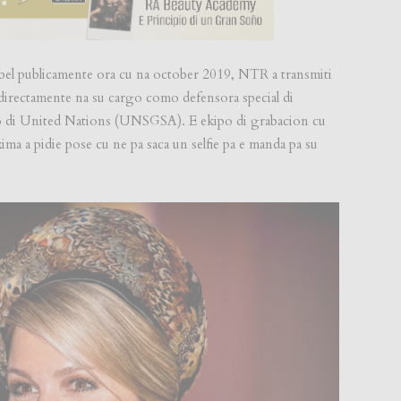
sibel publicamente ora cu na october 2019, NTR a transmiti
irectamente na su cargo como defensora special di
o di United Nations (UNSGSA). E ekipo di grabacion cu
ma a pidie pose cu ne pa saca un selfie pa e manda pa su