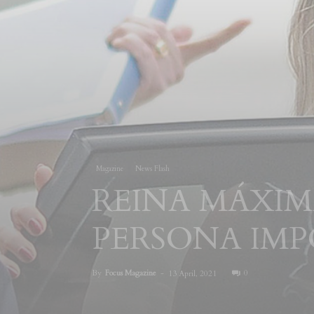
Magazine
News Flash
REINA MÁXIM
PERSONA IM
By
Focus Magazine
-
0
13 April, 2021