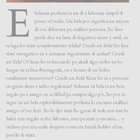
E
belanan perfuma ta un di e luhonan simpel di
posee of ricibi. Un bela por significa un miyon
di cos diferente pa cualkier persona. Bo kier
perde den un lama di fragancia suave y sutil, cu
ta laga bo sinti completamente relaha? Cende un Bela! Bo kier
sinti energetico cu e notanan vigorizante di azahar? Cende
un Bela! Of kisas bo ta buscando pa añadi algo nobo na bo
hogar cu ta bisa #instagoals, cu e bonus di un holor
totalmente maraviyoso? Cende un Bela! Kisas bo ta e persona
cu gusta duna e miho regalonan? Ademas cu bela ta un bon
regalo pa e amigo cu ta difícil pa cumpra algo p’e, bo por ta
sigur cu un bela esplendidamente perfuma lo encanta cualkier
amigo of ser keri. Bo lo djis sinti bo great di wak con nan lo
habri nan regalo nobo faborito, uno pa sinti y encanta… y
incluso por uza esaki despues como un brush holder of un
potchi di mata.