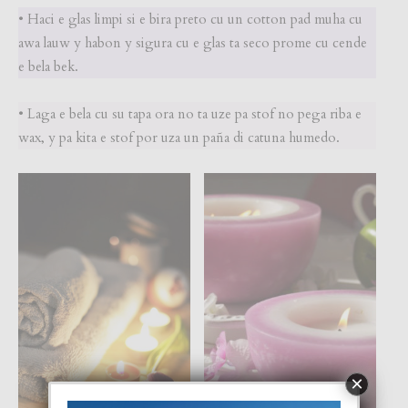
• Haci e glas limpi si e bira preto cu un cotton pad muha cu
awa lauw y habon y sigura cu e glas ta seco prome cu cende
e bela bek.
• Laga e bela cu su tapa ora no ta uze pa stof no pega riba e
wax, y pa kita e stof por uza un paña di catuna humedo.
×