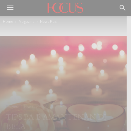
Home
Magazine
News Flash
Magazine
News Flash
TIPS PA E AMANTENAN DI
BELA