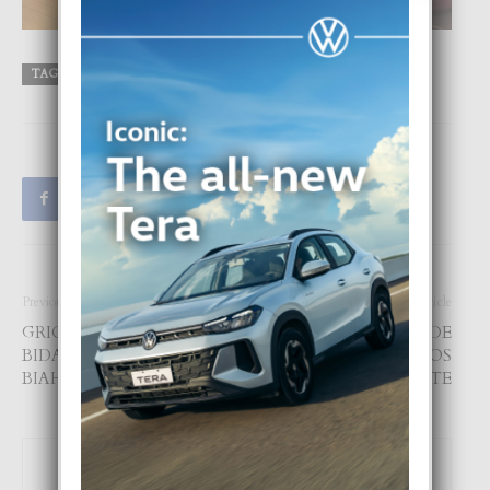
TAGS
Aruba
energetico
FOCUS
perfuma
tips
Previous article
Next article
GRICEL TA DISFRUTA SU
REINA MÁXIMA A PERDE
BIDA CANTANDO Y
DEN UN SIMAN DOS
BIAHANDO
PERSONA IMPORTANTE