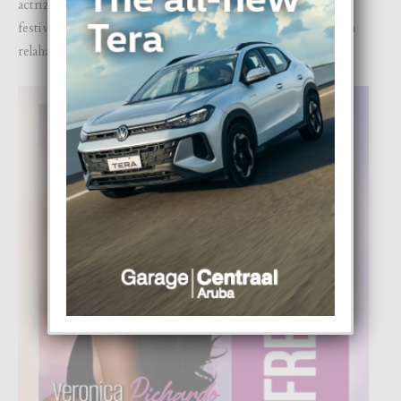
actriz a comparti un potret di Aña Nobo den un jersey
festivo. Riba un di e potretnan cu el a comparti, e ta mustra
relaha den pijama cu su famia y amistadnan den un lounge.