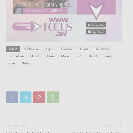
TAGS
celebracion
Cyrus
Davidson
Ghost
Hollywood
Kardashian
klapchi
Klum
Moore
Pete
Rebel
snowy
vuur
Wilson
Previous article
Next article