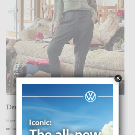
×
Demi Moore
E actriz di ‘Ghost’ Demi Moore a celebra 2022 den un
ambiente cozy y comodamente den un scenario ‘snowy’. E