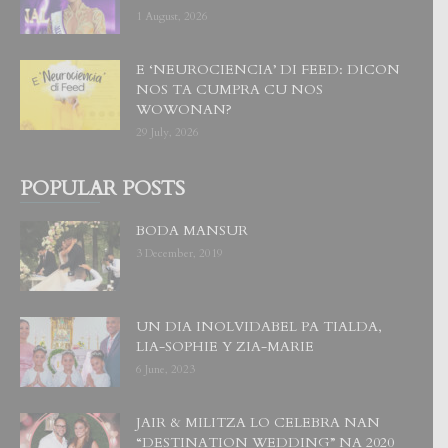
1 August, 2026
E ‘NEUROCIENCIA’ DI FEED: DICON
NOS TA CUMPRA CU NOS
WOWONAN?
29 July, 2026
POPULAR POSTS
BODA MANSUR
3 December, 2019
UN DIA INOLVIDABEL PA TIALDA,
LIA-SOPHIE Y ZIA-MARIE
6 June, 2023
JAIR & MILITZA LO CELEBRA NAN
“DESTINATION WEDDING” NA 2020