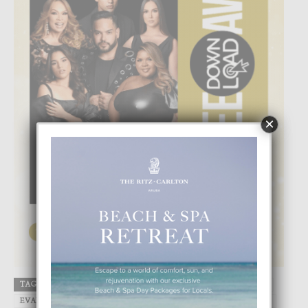
×
TAGS
Apple
Aruba
Chanel
DIGITAL
Dolce & Gabbana
EVANGELISTA
Fendi
FOCUS
Google
LINDA
Magazine