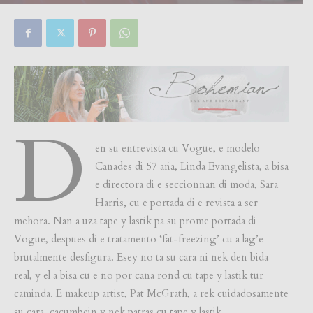
By
Focus Magazine
-
0
20 August, 2022
D
en su entrevista cu Vogue, e modelo
Canades di 57 aña, Linda Evangelista, a bisa
e directora di e seccionnan di moda, Sara
Harris, cu e portada di e revista a ser
mehora. Nan a uza tape y lastik pa su prome portada di
Vogue, despues di e tratamento ‘fat-freezing’ cu a lag’e
brutalmente desfigura. Esey no ta su cara ni nek den bida
real, y el a bisa cu e no por cana rond cu tape y lastik tur
caminda. E makeup artist, Pat McGrath, a rek cuidadosamente
su cara, cacumbein y nek patras cu tape y lastik.