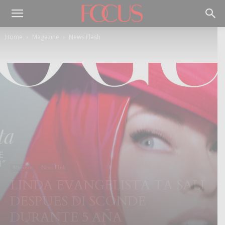
Home
Magazine
News Flash
Magazine
News Flash
LINDA EVANGELISTA TA SALI
DESPUES DI SCONDE
DURANTE 5 AÑA