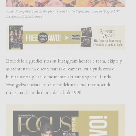
Linda Evangelista stars in the photo shoot for the September issue of ‘Vogue UK’
Instagram @britishvogue
E modelo a gradici riba su Instagram henter e team, ekipo y
asistentenan na e set y patras di camera, cu a yuda crea e
bunita storia y haci e momento aki asina special. Linda
Evangelista tabata un di e modelonan mas reconoci di e
industria di moda den e decada di 1990.