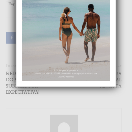
Play
store
Previous article
Next article
E EDICION DI ‘ARUBA, I
ANNUAL ARUBA
DO VOW RENEWAL’ A
INTERNATIONAL
SURPASA TUR
REGATTA
EXPECTATIVA!