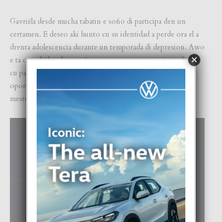
Gavriëla desde mucha tabatin e soño di participa den un
certamen. E deseo aki hunto cu su identidad a perde ora el a
drenta adolescencia durante un temporada di depresion. Awo
×
e ta cumpli dos di su soñonan, uno pa por participa y di dos
cu pa medio di e plataforma aki tuma bida como un
oportunidad pa crea un efecto transformativo pa tur cu
mester ayudo, y e amor di un curason cla pa tende.