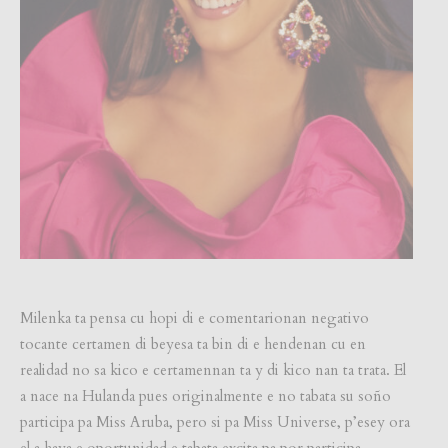
Milenka ta pensa cu hopi di e comentarionan negativo
tocante certamen di beyesa ta bin di e hendenan cu en
realidad no sa kico e certamennan ta y di kico nan ta trata. El
a nace na Hulanda pues originalmente e no tabata su soño
participa pa Miss Aruba, pero si pa Miss Universe, p’esey ora
el a haya e oportunidad e tabata excita pa por participa