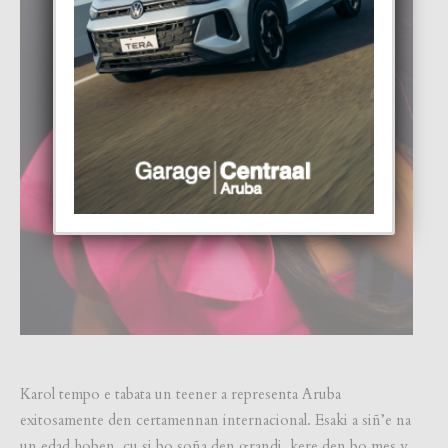
Karol tempo e tabata un teener a representa Aruba
exitosamente den certamennan internacional. Esaki a siñ’e na
un edad hoben, cu si bo soña den grandi, kere den bo mes y