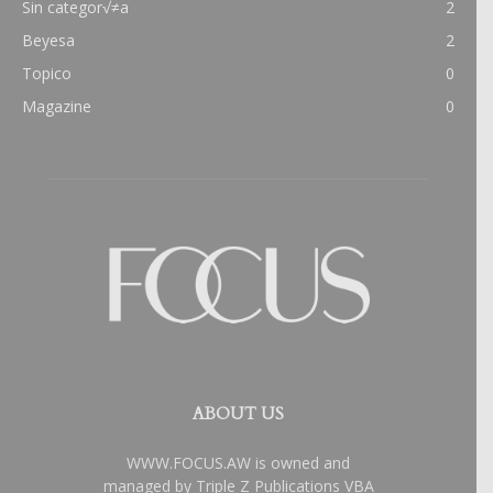
Sin categor√≠a
2
Beyesa
2
Topico
0
Magazine
0
ABOUT US
WWW.FOCUS.AW is owned and
managed by Triple Z Publications VBA