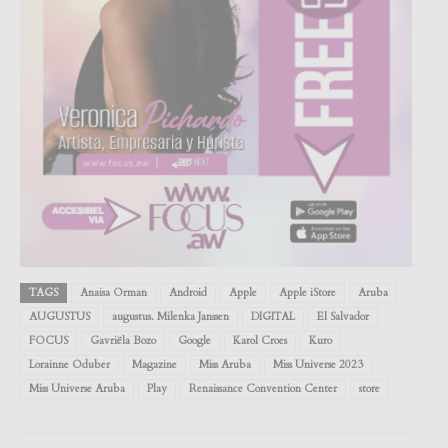
TAGS
Anaisa Orman
Android
Apple
Apple iStore
Aruba
AUGUSTUS
augustus. Milenka Janssen
DIGITAL
El Salvador
FOCUS
Gavriëla Bozo
Google
Karol Croes
Kuro
Lorainne Oduber
Magazine
Miss Aruba
Miss Universe 2023
Miss Universe Aruba
Play
Renaissance Convention Center
store