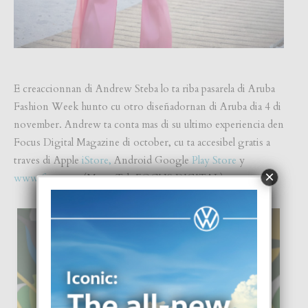
E creaccionnan di Andrew Steba lo ta riba pasarela di Aruba
Fashion Week hunto cu otro diseñadornan di Aruba dia 4 di
november. Andrew ta conta mas di su ultimo experiencia den
Focus Digital Magazine di october, cu ta accesibel gratis a
traves di Apple
iStore,
Android Google
Play Store
y
×
www.focus.aw
(Menu Tab FOCUS DIGITAL).