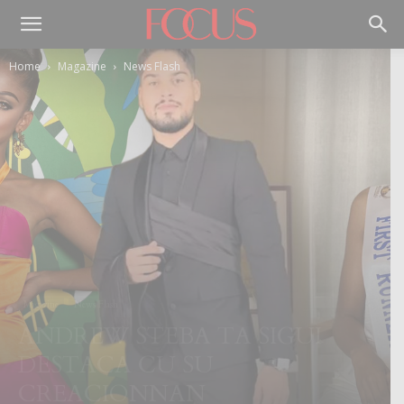
Home
Magazine
News Flash
Magazine
News Flash
ANDREW STEBA TA SIGUI
DESTACA CU SU
CREACIONNAN