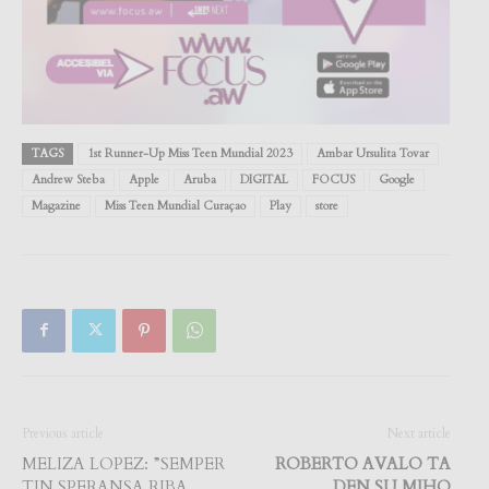
TAGS
1st Runner-Up Miss Teen Mundial 2023
Ambar Ursulita Tovar
Andrew Steba
Apple
Aruba
DIGITAL
FOCUS
Google
Magazine
Miss Teen Mundial Curaçao
Play
store
Previous article
Next article
MELIZA LOPEZ: ”SEMPER
ROBERTO AVALO TA
TIN SPERANSA RIBA
DEN SU MIHO