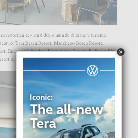
provedornan regional den e mundo di biahe y turismo.
 Bucuti & Tara Beach Resort, Manchebo Beach Resort,
×
sort, Embassy Suites by Hilton Aruba Resort, Radisson Blu
esort & Casino y De Palm Tours.