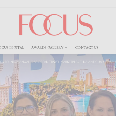
OCUS DIGITAL
AWARDS GALLERY
CONTACT US
Focus
DEN REUNION ANUAL “CARIBBEAN TRAVEL MARKETPLACE” NA ANTIGUA Y BARB