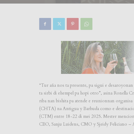
“Tur aña nos ta presente, pa sigui e desaroyonan
ta sirbi di ehempel pa hopi otro”, asina Ronella
riba nan bishita pa atende e reunionnan organis
(CHTA) na Antigua y Barbuda como e destinacion
(CTM) entre 18-22 di mei 2025. Mester menciona 
CEO, Sanju Luidens, CMO y Sjeidy Feliciano – A