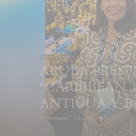
Magazine
News Flash
ARUBA PRES
“CARIBBEAN 
ANTIGUA Y 
By
Focus Magazine
-
0
22 May, 2025