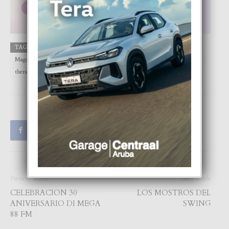
TAGS
Apple
Aruba
FOCUS
Google
guard down
Magazine
Play
psicologo
Sabrina Sonensein
store
switch off
therapeutic mode
Previous article
Next article
CELEBRACION 30
LOS MOSTROS DEL
ANIVERSARIO DI MEGA
SWING
88 FM