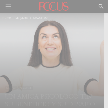
Home
Magazine
News Flash
Magazine
News Flash
UN AMIGA PSICOLOGO TIN
SU BENEFICIO Y SU DESAFIO!