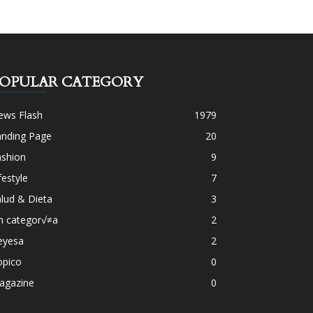
OPULAR CATEGORY
ews Flash
1979
anding Page
20
ashion
9
festyle
7
lud & Dieta
3
n categor√≠a
2
eyesa
2
opico
0
agazine
0