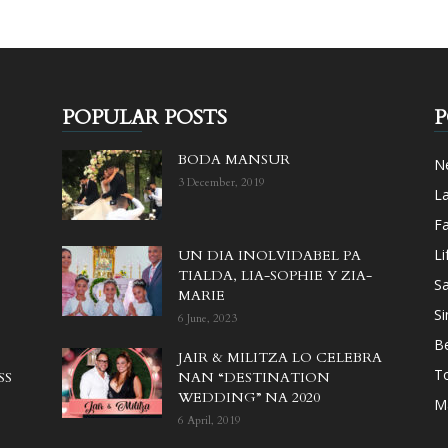
POPULAR POSTS
P
BODA MANSUR
N
3 December, 2019
L
F
Li
UN DIA INOLVIDABEL PA
TIALDA, LIA-SOPHIE Y ZIA-
Sa
MARIE
Si
6 June, 2023
B
JAIR & MILITZA LO CELEBRA
T
SS
NAN “DESTINATION
WEDDING” NA 2020
M
6 April, 2019