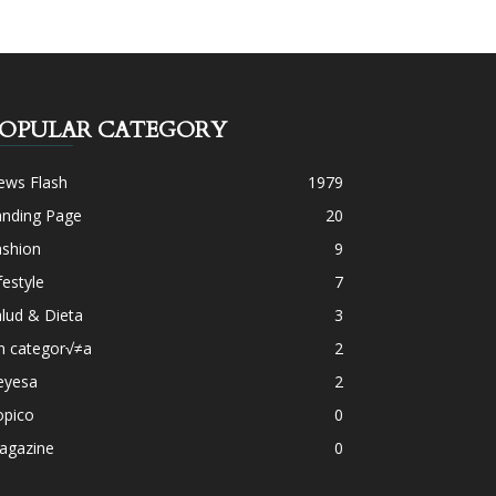
OPULAR CATEGORY
ews Flash
1979
anding Page
20
ashion
9
festyle
7
lud & Dieta
3
n categor√≠a
2
eyesa
2
opico
0
agazine
0