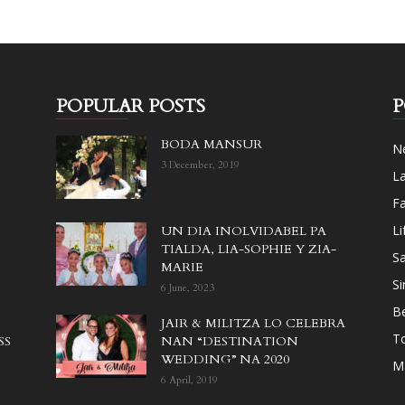
POPULAR POSTS
P
BODA MANSUR
N
3 December, 2019
L
F
Li
UN DIA INOLVIDABEL PA
TIALDA, LIA-SOPHIE Y ZIA-
Sa
MARIE
Si
6 June, 2023
B
JAIR & MILITZA LO CELEBRA
T
SS
NAN “DESTINATION
WEDDING” NA 2020
M
6 April, 2019