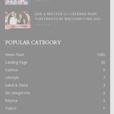
6 June, 2023
JAIR & MILITZA LO CELEBRA NAN
“DESTINATION WEDDING” NA 2020
6 April, 2019
POPULAR CATEGORY
News Flash
1980
Landing Page
20
Fashion
9
Lifestyle
7
Salud & Dieta
3
Sin categor√≠a
2
Beyesa
2
Topico
0