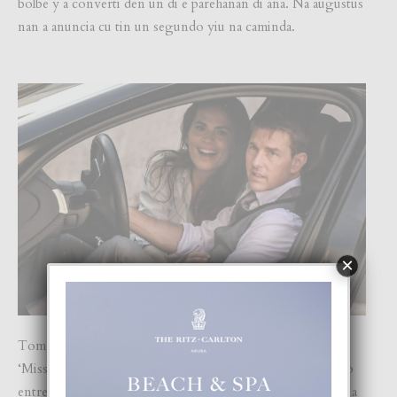
bolbe y a converti den un di e parehanan di aña. Na augustus
nan a anuncia cu tin un segundo yiu na caminda.
×
Tom Cruise y Hayley Atwell a conoce otro na e set di
‘Mission: Impossible 7’ y tur cos a parce di tabata fantastico
entre e pareha. Pero na october e actornan supuestamente a