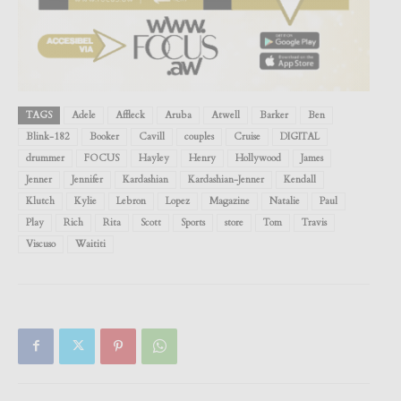
TAGS
Adele
Affleck
Aruba
Atwell
Barker
Ben
Blink-182
Booker
Cavill
couples
Cruise
DIGITAL
drummer
FOCUS
Hayley
Henry
Hollywood
James
Jenner
Jennifer
Kardashian
Kardashian-Jenner
Kendall
Klutch
Kylie
Lebron
Lopez
Magazine
Natalie
Paul
Play
Rich
Rita
Scott
Sports
store
Tom
Travis
Viscuso
Waititi